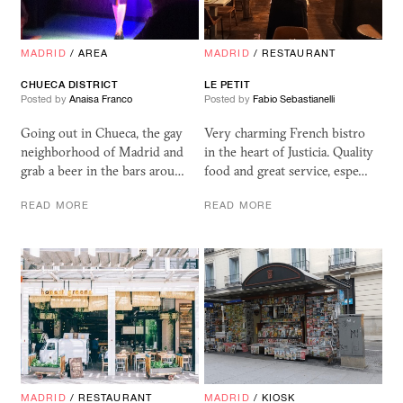
MADRID
/
AREA
MADRID
/
RESTAURANT
CHUECA DISTRICT
LE PETIT
Posted by
Anaisa Franco
Posted by
Fabio Sebastianelli
Going out in Chueca, the gay
Very charming French bistro
neighborhood of Madrid and
in the heart of Justicia. Quality
grab a beer in the bars arou…
food and great service, espe…
READ MORE
READ MORE
MADRID
/
RESTAURANT
MADRID
/
KIOSK